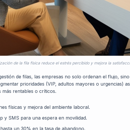
ización de la fila física reduce el estrés percibido y mejora la satisfacc
estión de filas
, las empresas no solo ordenan el flujo, sin
egmentar prioridades (VIP, adultos mayores o urgencias) a
 más rentables o críticos.
es físicas y mejora del ambiente laboral.
pp y SMS para una espera en movilidad.
hasta un 30% en la tasa de abandono.