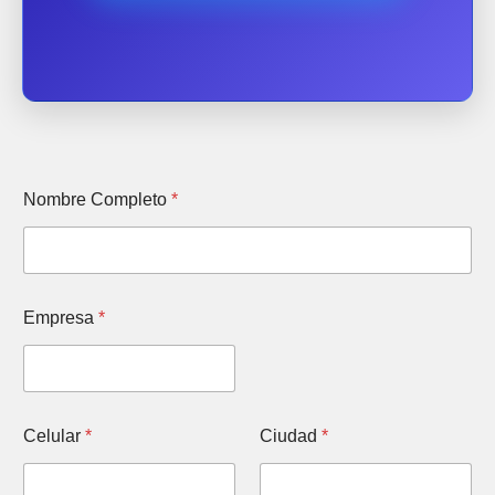
*
Nombre Completo
*
E
m
a
i
l
*
Empresa
*
Celular
*
Ciudad
*