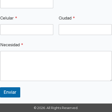
u
l
a
r
Celular
*
Ciudad
*
Necesidad
*
Enviar
© 2026. All Rights Reserved.