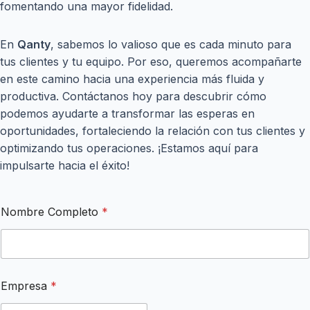
fomentando una mayor fidelidad.
En
Qanty
, sabemos lo valioso que es cada minuto para
tus clientes y tu equipo. Por eso, queremos acompañarte
en este camino hacia una experiencia más fluida y
productiva. Contáctanos hoy para descubrir cómo
podemos ayudarte a transformar las esperas en
oportunidades, fortaleciendo la relación con tus clientes y
optimizando tus operaciones. ¡Estamos aquí para
impulsarte hacia el éxito!
*
Nombre Completo
*
E
m
a
i
l
C
Empresa
*
e
l