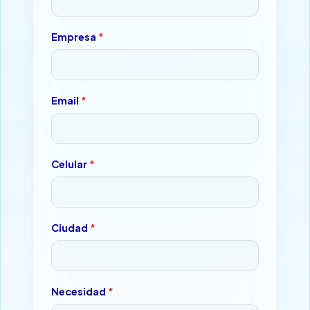
l
u
Empresa
*
l
a
r
Email
*
Celular
*
Ciudad
*
Necesidad
*