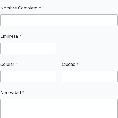
Nombre Completo
*
*
Empresa
*
E
m
a
i
l
E
Celular
*
Ciudad
*
m
p
r
e
s
a
Necesidad
*