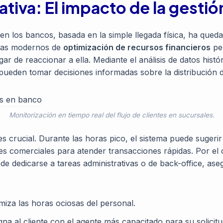
ativa: El impacto de la gestión
 en los bancos, basada en la simple llegada física, ha qued
emas modernos de
optimización de recursos financieros
per
ar de reaccionar a ella. Mediante el análisis de datos hist
 pueden tomar decisiones informadas sobre la distribución d
Monitorización en tiempo real del flujo de clientes en sucursales.
s crucial. Durante las horas pico, el sistema puede sugerir 
ores comerciales para atender transacciones rápidas. Por e
ede dedicarse a tareas administrativas o de back-office, a
iza las horas ociosas del personal.
na al cliente con el agente más capacitado para su solicitu