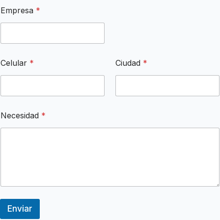
*
Empresa
*
C
i
u
d
a
d
Celular
*
Ciudad
*
*
Necesidad
*
Enviar