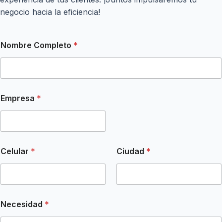
negocio hacia la eficiencia!
Nombre Completo
*
C
Empresa
*
e
l
u
l
a
r
Celular
*
Ciudad
*
E
m
p
r
e
s
Necesidad
*
a