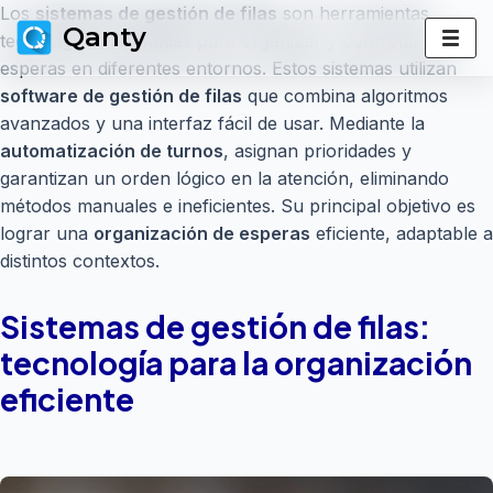
Los
sistemas de gestión de filas
son herramientas
Qanty
tecnológicas diseñadas para organizar y controlar las
Skip
esperas en diferentes entornos. Estos sistemas utilizan
to
software de gestión de filas
que combina algoritmos
content
avanzados y una interfaz fácil de usar. Mediante la
automatización de turnos
, asignan prioridades y
garantizan un orden lógico en la atención, eliminando
métodos manuales e ineficientes. Su principal objetivo es
lograr una
organización de esperas
eficiente, adaptable a
distintos contextos.
Sistemas de gestión de filas:
tecnología para la organización
eficiente